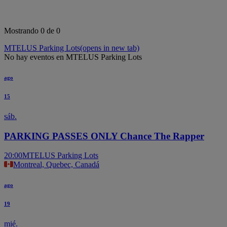
Mostrando 0 de 0
MTELUS Parking Lots
(opens in new tab)
No hay eventos en MTELUS Parking Lots
ago
15
sáb.
PARKING PASSES ONLY Chance The Rapper
20:00
MTELUS Parking Lots
Montreal, Quebec, Canadá
ago
19
mié.