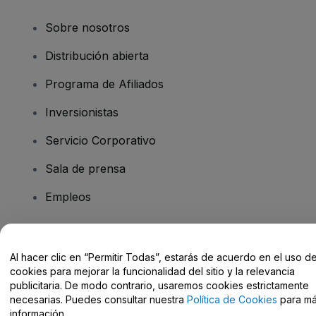
Sobre nosotros
Distribución abierta
Programa de Afiliados
Inversionistas
Servicio Corporativo
Sala de prensa
Empleos
¿Tiene preguntas?
Al hacer clic en “Permitir Todas”, estarás de acuerdo en el uso d
cookies para mejorar la funcionalidad del sitio y la relevancia
Centro de Ayuda / Contacto
publicitaria. De modo contrario, usaremos cookies estrictamente
necesarias. Puedes consultar nuestra
Política de Cookies
para m
información.