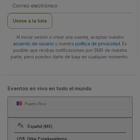
Dirección
de
correo
electrónico
Unirse a la lista
Al iniciar sesión o crear una cuenta, aceptas nuestro
acuerdo de usuario
y nuestra
política de privacidad
. Es
posible que recibas notificaciones por SMS de nuestra
parte, pero puedes darte de baja en cualquier momento.
Eventos en vivo en todo el mundo
Puerto Rico
Español (MX)
US$
Dólar Estadounidense