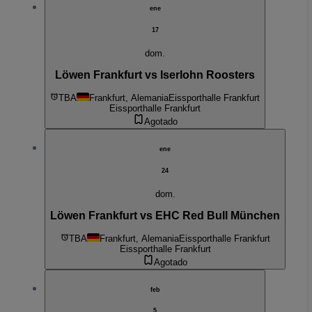
ene
17
dom.
Löwen Frankfurt vs Iserlohn Roosters
TBA
Frankfurt, Alemania
Eissporthalle Frankfurt
Eissporthalle Frankfurt
Agotado
ene
24
dom.
Löwen Frankfurt vs EHC Red Bull München
TBA
Frankfurt, Alemania
Eissporthalle Frankfurt
Eissporthalle Frankfurt
Agotado
feb
5