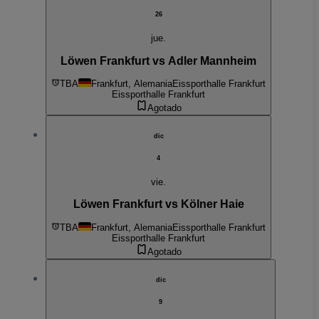
26
jue.
Löwen Frankfurt vs Adler Mannheim
TBA
Frankfurt, Alemania
Eissporthalle Frankfurt
Eissporthalle Frankfurt
Agotado
dic
4
vie.
Löwen Frankfurt vs Kölner Haie
TBA
Frankfurt, Alemania
Eissporthalle Frankfurt
Eissporthalle Frankfurt
Agotado
dic
9