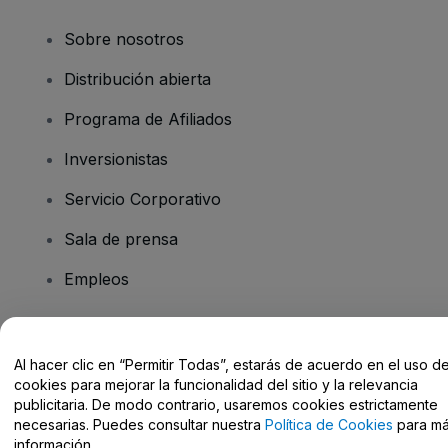
Sobre nosotros
Distribución abierta
Programa de Afiliados
Inversionistas
Servicio Corporativo
Sala de prensa
Empleos
¿Tiene preguntas?
Al hacer clic en “Permitir Todas”, estarás de acuerdo en el uso d
cookies para mejorar la funcionalidad del sitio y la relevancia
Centro de Ayuda / Contacto
publicitaria. De modo contrario, usaremos cookies estrictamente
necesarias. Puedes consultar nuestra
Política de Cookies
para m
información.