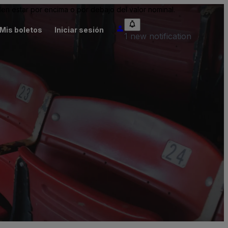
n estar por encima o por debajo del valor nominal.
Mis boletos
Iniciar sesión
1 new notification