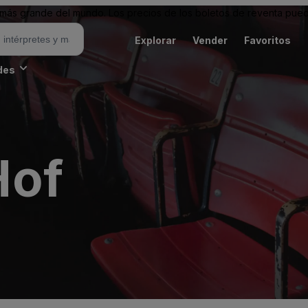
ás grande del mundo. Los precios de los boletos de reventa puede
Explorar
Vender
Favoritos
des
Hof