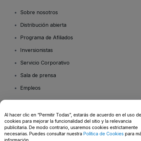
Sobre nosotros
Distribución abierta
Programa de Afiliados
Inversionistas
Servicio Corporativo
Sala de prensa
Empleos
¿Tiene preguntas?
Al hacer clic en “Permitir Todas”, estarás de acuerdo en el uso d
cookies para mejorar la funcionalidad del sitio y la relevancia
Centro de Ayuda / Contacto
publicitaria. De modo contrario, usaremos cookies estrictamente
necesarias. Puedes consultar nuestra
Política de Cookies
para m
información.