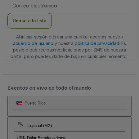
Dirección
de
correo
electrónico
Unirse a la lista
Al iniciar sesión o crear una cuenta, aceptas nuestro
acuerdo de usuario
y nuestra
política de privacidad
. Es
posible que recibas notificaciones por SMS de nuestra
parte, pero puedes darte de baja en cualquier momento.
Eventos en vivo en todo el mundo
Puerto Rico
Español (MX)
US$
Dólar Estadounidense