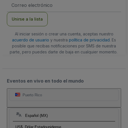
Dirección
de
correo
electrónico
Unirse a la lista
Al iniciar sesión o crear una cuenta, aceptas nuestro
acuerdo de usuario
y nuestra
política de privacidad
. Es
posible que recibas notificaciones por SMS de nuestra
parte, pero puedes darte de baja en cualquier momento.
Eventos en vivo en todo el mundo
Puerto Rico
Español (MX)
US$
Dólar Estadounidense