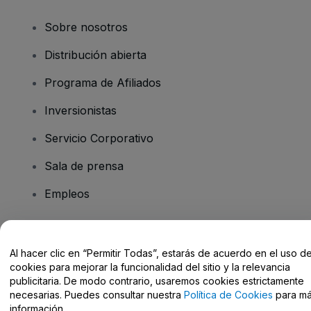
Sobre nosotros
Distribución abierta
Programa de Afiliados
Inversionistas
Servicio Corporativo
Sala de prensa
Empleos
¿Tiene preguntas?
Al hacer clic en “Permitir Todas”, estarás de acuerdo en el uso d
cookies para mejorar la funcionalidad del sitio y la relevancia
Centro de Ayuda / Contacto
publicitaria. De modo contrario, usaremos cookies estrictamente
necesarias. Puedes consultar nuestra
Política de Cookies
para m
información.