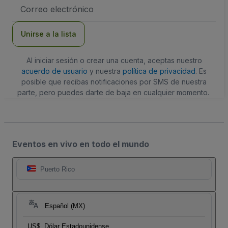
Dirección
de
correo
electrónico
Unirse a la lista
Al iniciar sesión o crear una cuenta, aceptas nuestro
acuerdo de usuario
y nuestra
política de privacidad
. Es
posible que recibas notificaciones por SMS de nuestra
parte, pero puedes darte de baja en cualquier momento.
Eventos en vivo en todo el mundo
Puerto Rico
Español (MX)
US$
Dólar Estadounidense