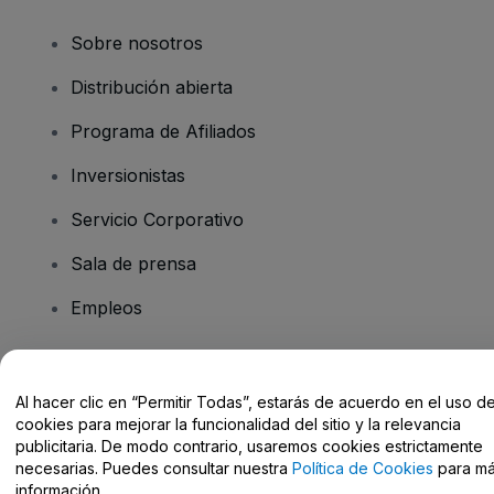
Sobre nosotros
Distribución abierta
Programa de Afiliados
Inversionistas
Servicio Corporativo
Sala de prensa
Empleos
¿Tiene preguntas?
Al hacer clic en “Permitir Todas”, estarás de acuerdo en el uso d
cookies para mejorar la funcionalidad del sitio y la relevancia
Centro de Ayuda / Contacto
publicitaria. De modo contrario, usaremos cookies estrictamente
necesarias. Puedes consultar nuestra
Política de Cookies
para m
información.