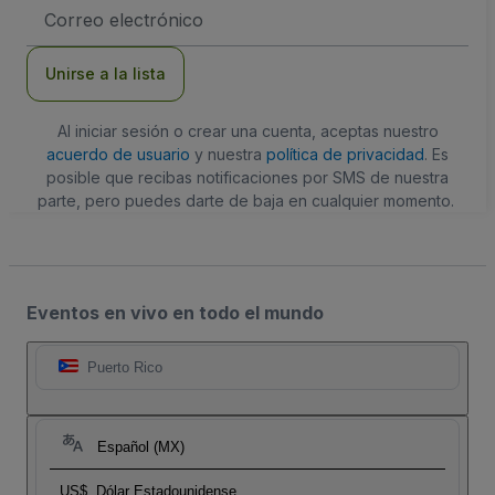
Dirección
de
correo
electrónico
Unirse a la lista
Al iniciar sesión o crear una cuenta, aceptas nuestro
acuerdo de usuario
y nuestra
política de privacidad
. Es
posible que recibas notificaciones por SMS de nuestra
parte, pero puedes darte de baja en cualquier momento.
Eventos en vivo en todo el mundo
Puerto Rico
Español (MX)
US$
Dólar Estadounidense