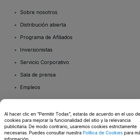
Sobre nosotros
Distribución abierta
Programa de Afiliados
Inversionistas
Servicio Corporativo
Sala de prensa
Empleos
¿Tiene preguntas?
Al hacer clic en “Permitir Todas”, estarás de acuerdo en el uso d
cookies para mejorar la funcionalidad del sitio y la relevancia
Centro de Ayuda / Contacto
publicitaria. De modo contrario, usaremos cookies estrictamente
necesarias. Puedes consultar nuestra
Política de Cookies
para m
información.