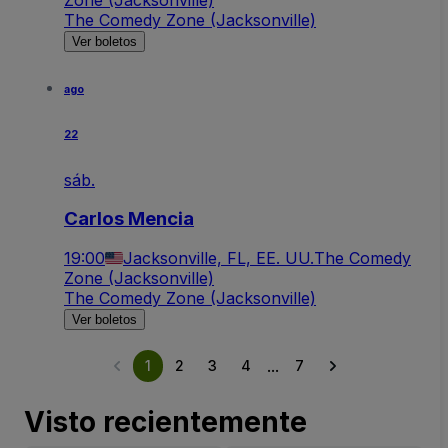
Zone (Jacksonville)
The Comedy Zone (Jacksonville)
Ver boletos
ago
22
sáb.
Carlos Mencia
19:00
Jacksonville, FL, EE. UU.
The Comedy
Zone (Jacksonville)
The Comedy Zone (Jacksonville)
Ver boletos
...
1
2
3
4
7
Visto recientemente