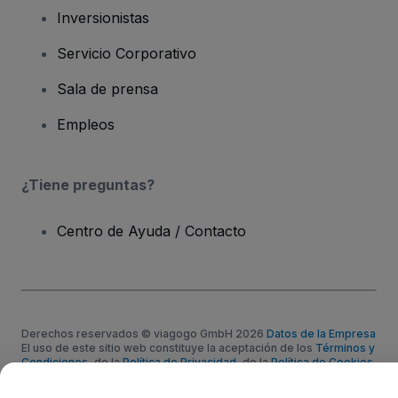
Inversionistas
Servicio Corporativo
Sala de prensa
Empleos
¿Tiene preguntas?
Centro de Ayuda / Contacto
Derechos reservados © viagogo GmbH 2026
Datos de la Empresa
El uso de este sitio web constituye la aceptación de los
Términos y
Condiciones
, de la
Política de Privacidad
, de la
Política de Cookies
y de la
Política de Privacidad para Móviles
No compartir mi información personal/Tus opciones de privacidad