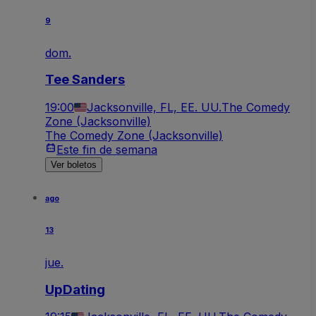
9
dom.
Tee Sanders
19:00
Jacksonville, FL, EE. UU.
The Comedy
Zone (Jacksonville)
The Comedy Zone (Jacksonville)
Este fin de semana
Ver boletos
ago
13
jue.
UpDating