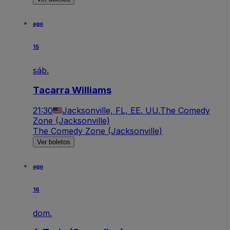
ago
15
sáb.
Tacarra Williams
21:30
Jacksonville, FL, EE. UU.
The Comedy
Zone (Jacksonville)
The Comedy Zone (Jacksonville)
Ver boletos
ago
16
dom.