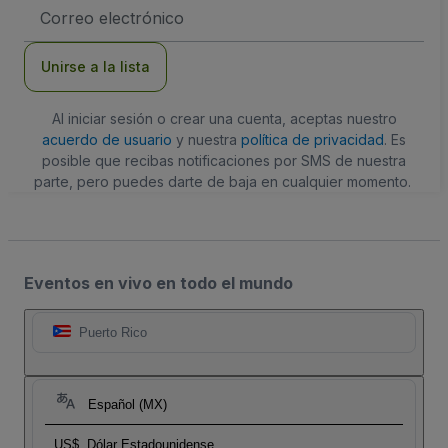
Dirección
de
correo
electrónico
Unirse a la lista
Al iniciar sesión o crear una cuenta, aceptas nuestro
acuerdo de usuario
y nuestra
política de privacidad
. Es
posible que recibas notificaciones por SMS de nuestra
parte, pero puedes darte de baja en cualquier momento.
Eventos en vivo en todo el mundo
Puerto Rico
Español (MX)
US$
Dólar Estadounidense