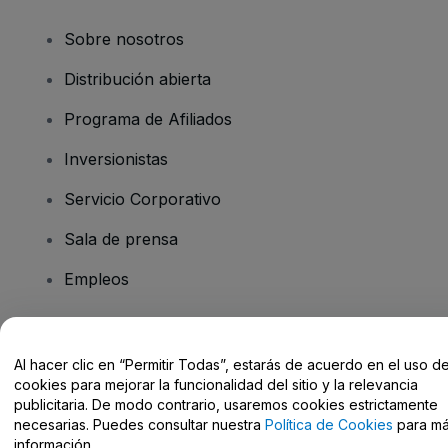
Sobre nosotros
Distribución abierta
Programa de Afiliados
Inversionistas
Servicio Corporativo
Sala de prensa
Empleos
¿Tiene preguntas?
Al hacer clic en “Permitir Todas”, estarás de acuerdo en el uso d
cookies para mejorar la funcionalidad del sitio y la relevancia
Centro de Ayuda / Contacto
publicitaria. De modo contrario, usaremos cookies estrictamente
necesarias. Puedes consultar nuestra
Política de Cookies
para m
información.