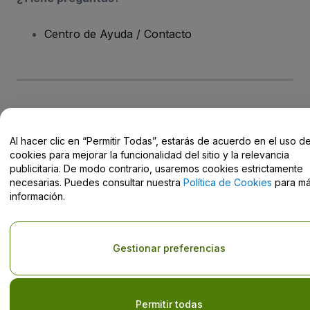
Centro de Ayuda / Contacto
Derechos reservados © viagogo GmbH 2026
Datos de la Empresa
El uso de este sitio web constituye la aceptación de los
Términos y
Condiciones
, de la
Política de Privacidad
, de la
Política de Cookies
Al hacer clic en “Permitir Todas”, estarás de acuerdo en el uso d
y de la
Política de Privacidad para Móviles
cookies para mejorar la funcionalidad del sitio y la relevancia
No compartir mi información personal/Tus opciones de privacidad
publicitaria. De modo contrario, usaremos cookies estrictamente
necesarias. Puedes consultar nuestra
Política de Cookies
para m
información.
Gestionar preferencias
Permitir todas