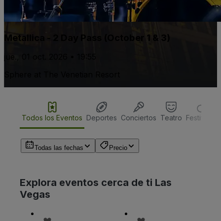
Metallica - 2 Day Pass (October 1 & 3)
jue., 01 oct. 2026 • 19:55
Sphere at The Venetian Resort
Todos los Eventos
Deportes
Conciertos
Teatro
Festivales
Todas las fechas
Precio
Explora eventos cerca de ti Las
Vegas