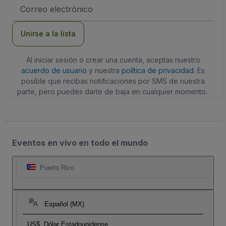
Dirección
de
correo
electrónico
Unirse a la lista
Al iniciar sesión o crear una cuenta, aceptas nuestro
acuerdo de usuario
y nuestra
política de privacidad
. Es
posible que recibas notificaciones por SMS de nuestra
parte, pero puedes darte de baja en cualquier momento.
Eventos en vivo en todo el mundo
Puerto Rico
Español (MX)
US$
Dólar Estadounidense