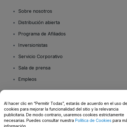
Sobre nosotros
Distribución abierta
Programa de Afiliados
Inversionistas
Servicio Corporativo
Sala de prensa
Empleos
¿Tiene preguntas?
Al hacer clic en “Permitir Todas”, estarás de acuerdo en el uso d
cookies para mejorar la funcionalidad del sitio y la relevancia
Centro de Ayuda / Contacto
publicitaria. De modo contrario, usaremos cookies estrictamente
necesarias. Puedes consultar nuestra
Política de Cookies
para m
información.