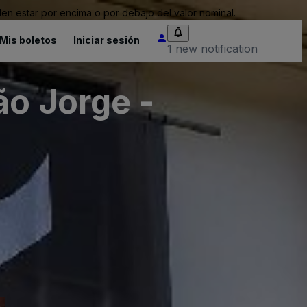
n estar por encima o por debajo del valor nominal.
Mis boletos
Iniciar sesión
1 new notification
ão Jorge -