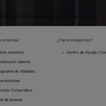
da comprar y vender boletos con 100% de confianza.
a empresa
¿Tiene preguntas?
bre nosotros
Centro de Ayuda / Co
stribución abierta
ograma de Afiliados
versionistas
rvicio Corporativo
la de prensa