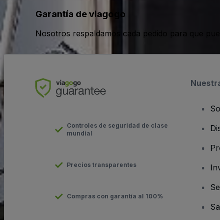
Garantía de viagogo
Nosotros respaldamos cada pedido para que pue
Nuestr
So
Controles de seguridad de clase
Di
mundial
Pr
Precios transparentes
In
Se
Compras con garantía al 100%
Sa