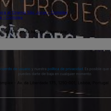
eira at Cinema São Jorge - Complex
ge - Complex
rectamente en tu bandeja de entrada
acuerdo de usuario
y nuestra
política de privacidad
. Es posible que
puedes darte de baja en cualquier momento.
Complex
-
Av. da Liberdade 175, 1250-001, Lisboa, Portugal