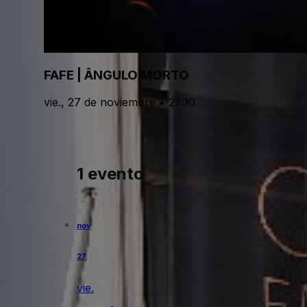
FAFE | ÂNGULO MORTO
vie., 27 de noviembre • 21:30
1 evento
nov
27
vie.