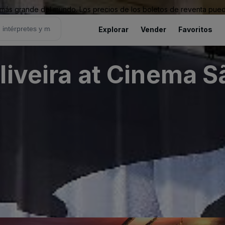
ás grande del mundo. Los precios de los boletos de reventa puede
Explorar
Vender
Favoritos
liveira at Cinema S