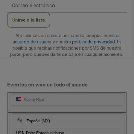
Dirección
de
correo
electrónico
Unirse a la lista
Al iniciar sesión o crear una cuenta, aceptas nuestro
acuerdo de usuario
y nuestra
política de privacidad
. Es
posible que recibas notificaciones por SMS de nuestra
parte, pero puedes darte de baja en cualquier momento.
Eventos en vivo en todo el mundo
Puerto Rico
Español (MX)
US$
Dólar Estadounidense