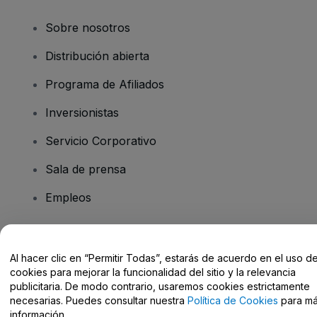
Sobre nosotros
Distribución abierta
Programa de Afiliados
Inversionistas
Servicio Corporativo
Sala de prensa
Empleos
¿Tiene preguntas?
Al hacer clic en “Permitir Todas”, estarás de acuerdo en el uso d
cookies para mejorar la funcionalidad del sitio y la relevancia
Centro de Ayuda / Contacto
publicitaria. De modo contrario, usaremos cookies estrictamente
necesarias. Puedes consultar nuestra
Política de Cookies
para m
información.