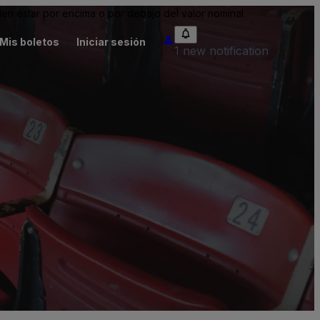
n estar por encima o por debajo del valor nominal.
Mis boletos
Iniciar sesión
1 new notification