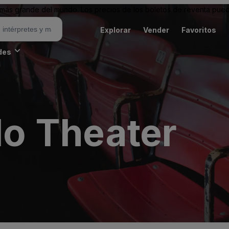
ás grande del mundo. Los precios de los boletos de reventa puede
Explorar
Vender
Favoritos
des
llo Theater