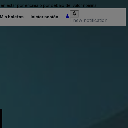
n estar por encima o por debajo del valor nominal.
Mis boletos
Iniciar sesión
1 new notification