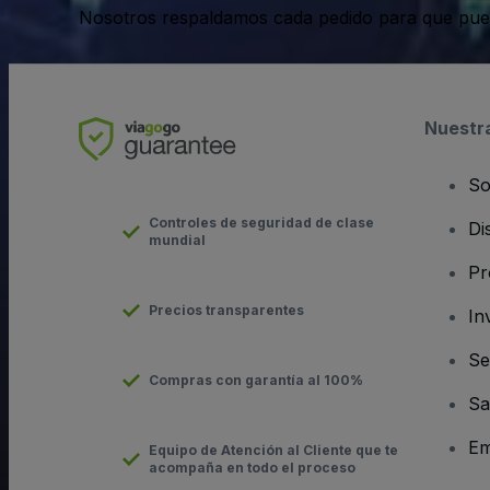
Nosotros respaldamos cada pedido para que pue
Nuestr
So
Controles de seguridad de clase
Di
mundial
Pr
Precios transparentes
In
Se
Compras con garantía al 100%
Sa
Em
Equipo de Atención al Cliente que te
acompaña en todo el proceso