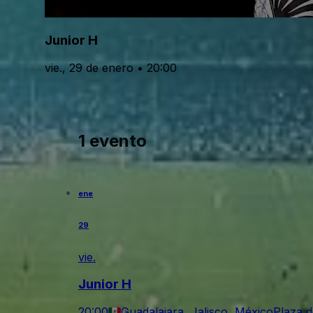
Junior H
vie., 29 de enero • 20:00
1 evento
ene
29
vie.
Junior H
20:00
Guadalajara, Jalisco, México
Plaza 