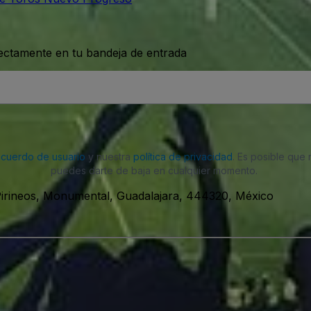
rectamente en tu bandeja de entrada
acuerdo de usuario
y nuestra
política de privacidad
. Es posible que
puedes darte de baja en cualquier momento.
irineos, Monumental, Guadalajara, 444320, México