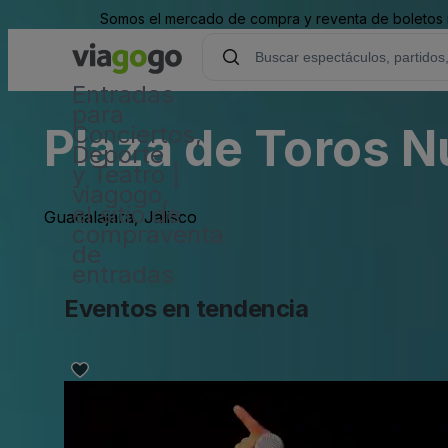
Somos el mercado de compra y reventa de boletos m
Entradas
para
Plaza de Toros 
Conciertos,
Deporte
y Teatro |
viagogo,
el sitio de
Guadalajara, Jalisco
compraventa
de
entradas
Eventos en tendencia