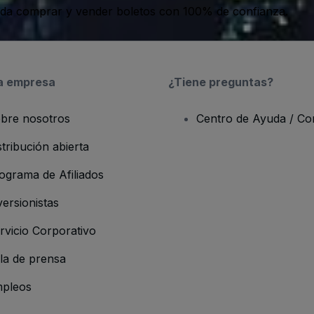
da comprar y vender boletos con 100% de confianza.
a empresa
¿Tiene preguntas?
bre nosotros
Centro de Ayuda / Co
stribución abierta
ograma de Afiliados
versionistas
rvicio Corporativo
la de prensa
pleos