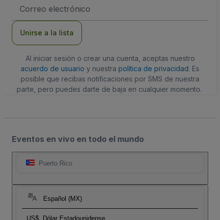
Dirección
de
correo
electrónico
Unirse a la lista
Al iniciar sesión o crear una cuenta, aceptas nuestro
acuerdo de usuario
y nuestra
política de privacidad
. Es
posible que recibas notificaciones por SMS de nuestra
parte, pero puedes darte de baja en cualquier momento.
Eventos en vivo en todo el mundo
Puerto Rico
Español (MX)
US$
Dólar Estadounidense