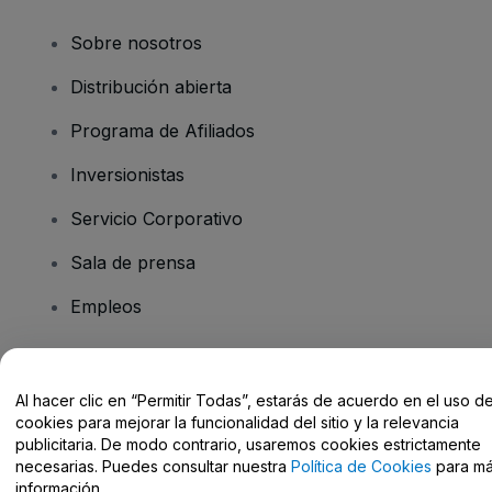
Sobre nosotros
Distribución abierta
Programa de Afiliados
Inversionistas
Servicio Corporativo
Sala de prensa
Empleos
¿Tiene preguntas?
Al hacer clic en “Permitir Todas”, estarás de acuerdo en el uso d
cookies para mejorar la funcionalidad del sitio y la relevancia
Centro de Ayuda / Contacto
publicitaria. De modo contrario, usaremos cookies estrictamente
necesarias. Puedes consultar nuestra
Política de Cookies
para m
información.