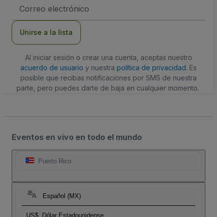
Dirección
de
correo
electrónico
Unirse a la lista
Al iniciar sesión o crear una cuenta, aceptas nuestro
acuerdo de usuario
y nuestra
política de privacidad
. Es
posible que recibas notificaciones por SMS de nuestra
parte, pero puedes darte de baja en cualquier momento.
Eventos en vivo en todo el mundo
Puerto Rico
Español (MX)
US$
Dólar Estadounidense