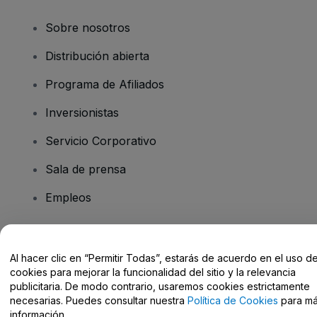
Sobre nosotros
Distribución abierta
Programa de Afiliados
Inversionistas
Servicio Corporativo
Sala de prensa
Empleos
¿Tiene preguntas?
Al hacer clic en “Permitir Todas”, estarás de acuerdo en el uso d
cookies para mejorar la funcionalidad del sitio y la relevancia
Centro de Ayuda / Contacto
publicitaria. De modo contrario, usaremos cookies estrictamente
necesarias. Puedes consultar nuestra
Política de Cookies
para m
información.