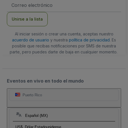
Dirección
de
correo
electrónico
Unirse a la lista
Al iniciar sesión o crear una cuenta, aceptas nuestro
acuerdo de usuario
y nuestra
política de privacidad
. Es
posible que recibas notificaciones por SMS de nuestra
parte, pero puedes darte de baja en cualquier momento.
Eventos en vivo en todo el mundo
Puerto Rico
Español (MX)
US$
Dólar Estadounidense