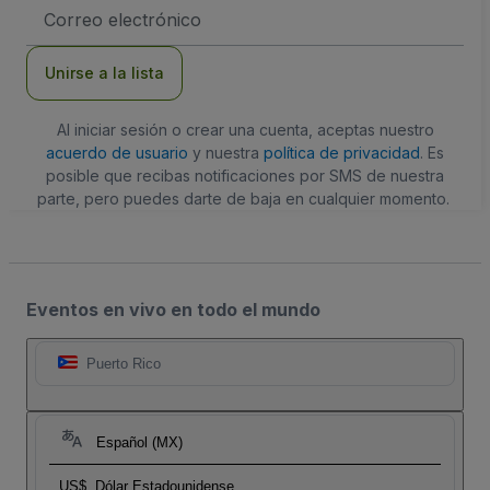
Dirección
de
correo
electrónico
Unirse a la lista
Al iniciar sesión o crear una cuenta, aceptas nuestro
acuerdo de usuario
y nuestra
política de privacidad
. Es
posible que recibas notificaciones por SMS de nuestra
parte, pero puedes darte de baja en cualquier momento.
Eventos en vivo en todo el mundo
Puerto Rico
Español (MX)
US$
Dólar Estadounidense