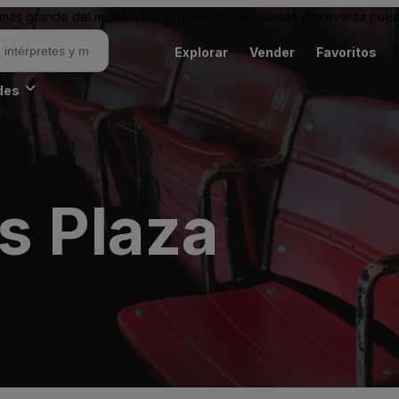
ás grande del mundo. Los precios de los boletos de reventa puede
Explorar
Vender
Favoritos
des
s Plaza