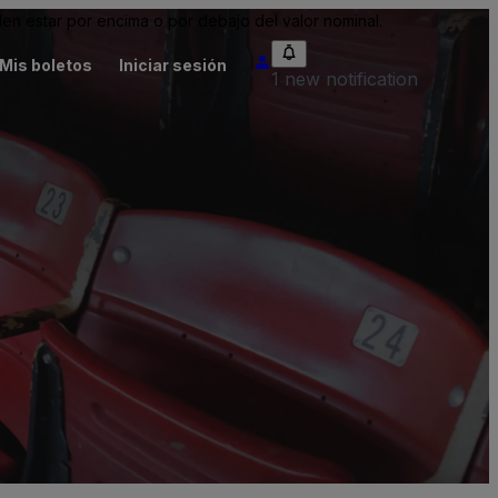
n estar por encima o por debajo del valor nominal.
Mis boletos
Iniciar sesión
1 new notification