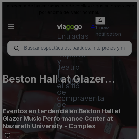
La reventa de las entradas puede conllevar que su precio esté
por encima del valor nominal.
1 new
notification
Entradas
para
Conciertos,
Deporte
y
Teatro
|
Beston Hall at Glazer
viagogo,
el sitio
Music Performance Center
de
compraventa
at Nazareth University -
de
entradas
Eventos en tendencia en Beston Hall at
Complex
Glazer Music Performance Center at
Nazareth University - Complex