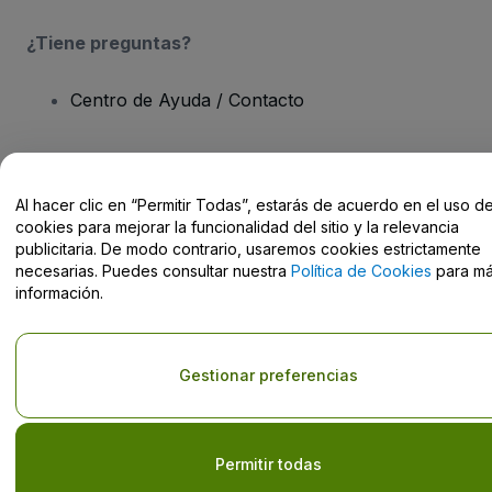
¿Tiene preguntas?
Centro de Ayuda / Contacto
Al hacer clic en “Permitir Todas”, estarás de acuerdo en el uso d
cookies para mejorar la funcionalidad del sitio y la relevancia
Derechos reservados © viagogo GmbH 2026
Datos de la Empresa
El uso de este sitio web constituye la aceptación de los
Términos y
publicitaria. De modo contrario, usaremos cookies estrictamente
Condiciones
, de la
Política de Privacidad
, de la
Política de Cookies
necesarias. Puedes consultar nuestra
Política de Cookies
para m
y de la
Política de Privacidad para Móviles
información.
No compartir mi información personal/Tus opciones de privacidad
Gestionar preferencias
Permitir todas