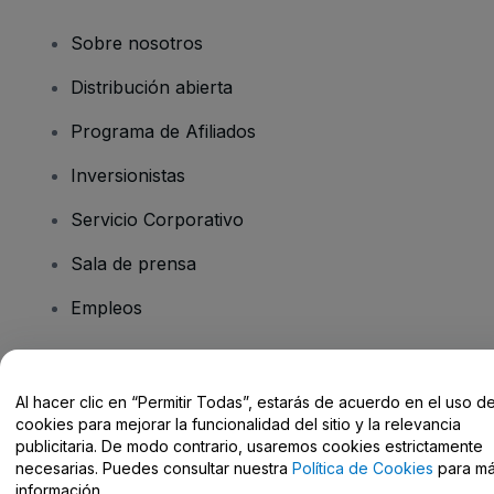
Sobre nosotros
Distribución abierta
Programa de Afiliados
Inversionistas
Servicio Corporativo
Sala de prensa
Empleos
¿Tiene preguntas?
Al hacer clic en “Permitir Todas”, estarás de acuerdo en el uso d
cookies para mejorar la funcionalidad del sitio y la relevancia
Centro de Ayuda / Contacto
publicitaria. De modo contrario, usaremos cookies estrictamente
necesarias. Puedes consultar nuestra
Política de Cookies
para m
información.