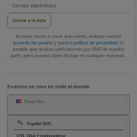
Dirección
de
correo
electrónico
Unirse a la lista
Al iniciar sesión o crear una cuenta, aceptas nuestro
acuerdo de usuario
y nuestra
política de privacidad
. Es
posible que recibas notificaciones por SMS de nuestra
parte, pero puedes darte de baja en cualquier momento.
Eventos en vivo en todo el mundo
Puerto Rico
Español (MX)
US$
Dólar Estadounidense