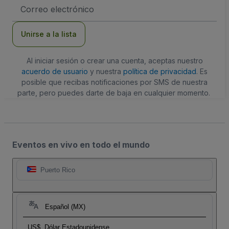
Dirección
de
correo
electrónico
Unirse a la lista
Al iniciar sesión o crear una cuenta, aceptas nuestro
acuerdo de usuario
y nuestra
política de privacidad
. Es
posible que recibas notificaciones por SMS de nuestra
parte, pero puedes darte de baja en cualquier momento.
Eventos en vivo en todo el mundo
Puerto Rico
Español (MX)
US$
Dólar Estadounidense