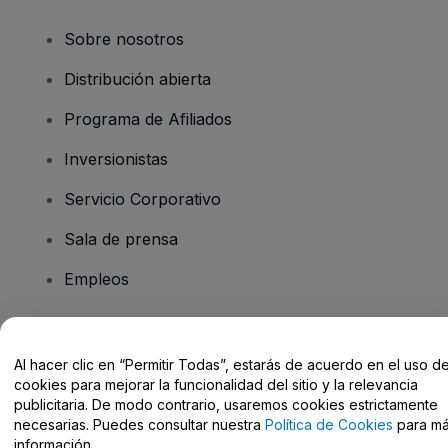
Sobre nosotros
Distribución abierta
Programa de Afiliados
Inversionistas
Servicio Corporativo
Sala de prensa
Empleos
¿Tiene preguntas?
Al hacer clic en “Permitir Todas”, estarás de acuerdo en el uso d
cookies para mejorar la funcionalidad del sitio y la relevancia
Centro de Ayuda / Contacto
publicitaria. De modo contrario, usaremos cookies estrictamente
necesarias. Puedes consultar nuestra
Política de Cookies
para m
información.