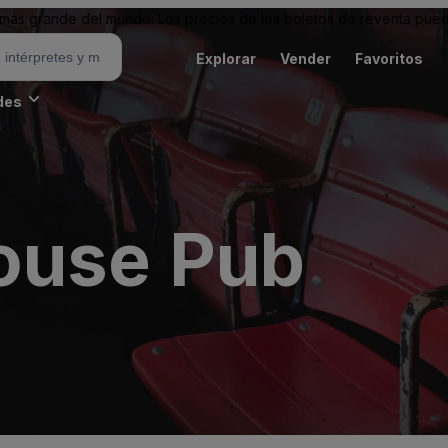
ás grande del mundo. Los precios de los boletos de reventa puede
Explorar
Vender
Favoritos
des
ouse Pub