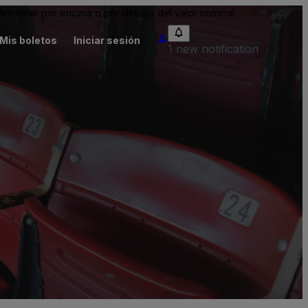
n estar por encima o por debajo del valor nominal.
Mis boletos
Iniciar sesión
1 new notification