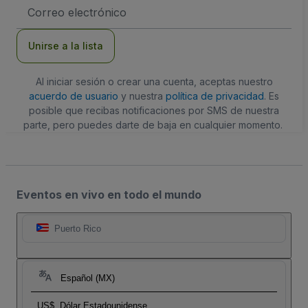
Dirección
de
correo
electrónico
Unirse a la lista
Al iniciar sesión o crear una cuenta, aceptas nuestro
acuerdo de usuario
y nuestra
política de privacidad
. Es
posible que recibas notificaciones por SMS de nuestra
parte, pero puedes darte de baja en cualquier momento.
Eventos en vivo en todo el mundo
Puerto Rico
Español (MX)
US$
Dólar Estadounidense