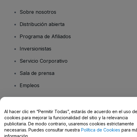
Sobre nosotros
Distribución abierta
Programa de Afiliados
Inversionistas
Servicio Corporativo
Sala de prensa
Empleos
¿Tiene preguntas?
Al hacer clic en “Permitir Todas”, estarás de acuerdo en el uso d
cookies para mejorar la funcionalidad del sitio y la relevancia
Centro de Ayuda / Contacto
publicitaria. De modo contrario, usaremos cookies estrictamente
necesarias. Puedes consultar nuestra
Política de Cookies
para m
información.