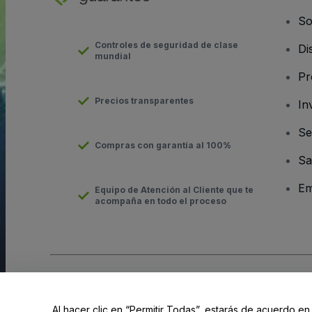
So
Controles de seguridad de clase
Di
mundial
Pr
Precios transparentes
In
Se
Compras con garantía al 100%
Sa
Em
Equipo de Atención al Cliente que te
acompaña en todo el proceso
Derechos reservados © viagogo GmbH 2026
Datos de la Emp
El uso de este sitio web constituye la aceptación de los
Términ
Al hacer clic en “Permitir Todas”, estarás de acuerdo en