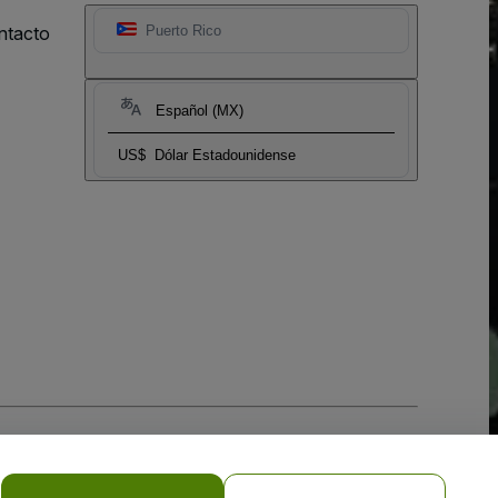
ntacto
Puerto Rico
Español (MX)
US$
Dólar Estadounidense
 la
Política de Privacidad para Móviles