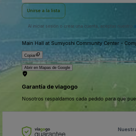
correo
electrónico
Unirse a la lista
Al iniciar sesión o crear una cuenta, aceptas nuestro
Main Hall at Sumiyoshi Community Center - Com
Copiar
Abrir en Mapas de Google
Garantía de viagogo
Nosotros respaldamos cada pedido para que pue
Nuestr