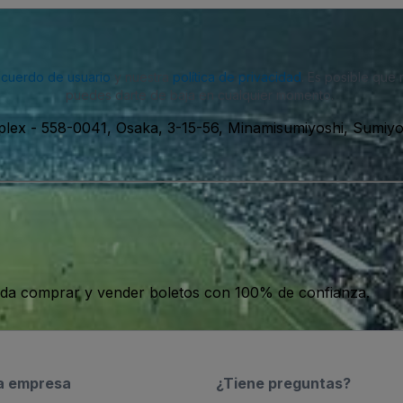
acuerdo de usuario
y nuestra
política de privacidad
. Es posible que
puedes darte de baja en cualquier momento.
plex
-
558-0041, Osaka, 3-15-56, Minamisumiyoshi, Sumiyo
da comprar y vender boletos con 100% de confianza.
a empresa
¿Tiene preguntas?