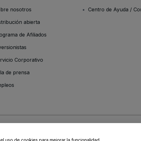
bre nosotros
Centro de Ayuda / Co
stribución abierta
ograma de Afiliados
versionistas
rvicio Corporativo
la de prensa
pleos
resa
os y Condiciones
, de la
Política de Privacidad
, de la
Política de Cookies
y de
 el uso de cookies para mejorar la funcionalidad