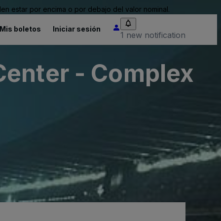
n estar por encima o por debajo del valor nominal.
Mis boletos
Iniciar sesión
1 new notification
Center - Complex