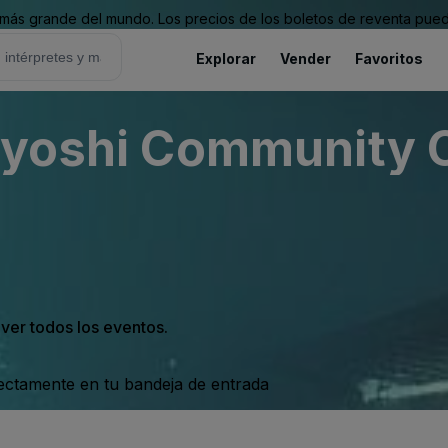
ás grande del mundo. Los precios de los boletos de reventa puede
Explorar
Vender
Favoritos
miyoshi Community 
 ver todos los eventos.
rectamente en tu bandeja de entrada