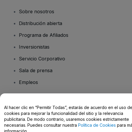
Sobre nosotros
Distribución abierta
Programa de Afiliados
Inversionistas
Servicio Corporativo
Sala de prensa
Empleos
¿Tiene preguntas?
Al hacer clic en “Permitir Todas”, estarás de acuerdo en el uso d
cookies para mejorar la funcionalidad del sitio y la relevancia
Centro de Ayuda / Contacto
publicitaria. De modo contrario, usaremos cookies estrictamente
necesarias. Puedes consultar nuestra
Política de Cookies
para m
información.