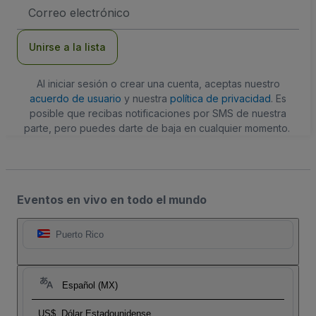
Dirección
de
correo
electrónico
Unirse a la lista
Al iniciar sesión o crear una cuenta, aceptas nuestro
acuerdo de usuario
y nuestra
política de privacidad
. Es
posible que recibas notificaciones por SMS de nuestra
parte, pero puedes darte de baja en cualquier momento.
Eventos en vivo en todo el mundo
Puerto Rico
Español (MX)
US$
Dólar Estadounidense