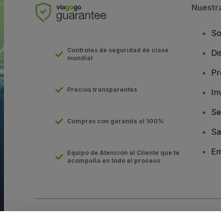
Nuestr
So
Controles de seguridad de clase
Di
mundial
Pr
Precios transparentes
In
Se
Compras con garantía al 100%
Sa
Em
Equipo de Atención al Cliente que te
acompaña en todo el proceso