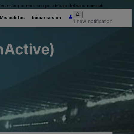
n estar por encima o por debajo del valor nominal.
Mis boletos
Iniciar sesión
1 new notification
nActive)