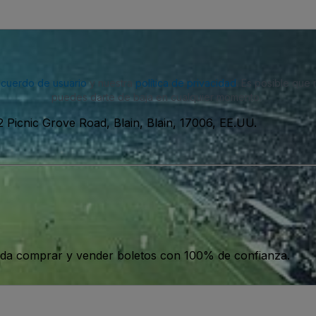
acuerdo de usuario
y nuestra
política de privacidad
. Es posible que
puedes darte de baja en cualquier momento.
2 Picnic Grove Road, Blain, Blain, 17006, EE.UU.
da comprar y vender boletos con 100% de confianza.