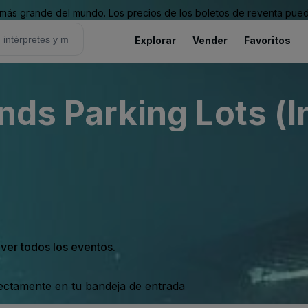
ás grande del mundo. Los precios de los boletos de reventa puede
Explorar
Vender
Favoritos
nds Parking Lots (I
 ver todos los eventos.
rectamente en tu bandeja de entrada