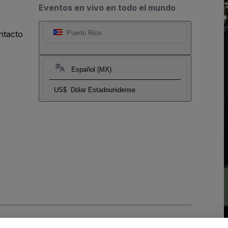
Eventos en vivo en todo el mundo
ntacto
Puerto Rico
Español (MX)
US$
Dólar Estadounidense