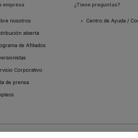
a empresa
¿Tiene preguntas?
bre nosotros
Centro de Ayuda / Co
stribución abierta
ograma de Afiliados
versionistas
rvicio Corporativo
la de prensa
pleos