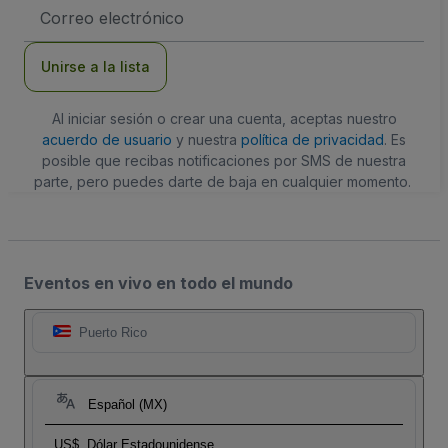
Dirección
de
correo
electrónico
Unirse a la lista
Al iniciar sesión o crear una cuenta, aceptas nuestro
acuerdo de usuario
y nuestra
política de privacidad
. Es
posible que recibas notificaciones por SMS de nuestra
parte, pero puedes darte de baja en cualquier momento.
Eventos en vivo en todo el mundo
Puerto Rico
Español (MX)
US$
Dólar Estadounidense