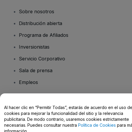
Sobre nosotros
Distribución abierta
Programa de Afiliados
Inversionistas
Servicio Corporativo
Sala de prensa
Empleos
¿Tiene preguntas?
Al hacer clic en “Permitir Todas”, estarás de acuerdo en el uso d
cookies para mejorar la funcionalidad del sitio y la relevancia
Centro de Ayuda / Contacto
publicitaria. De modo contrario, usaremos cookies estrictamente
necesarias. Puedes consultar nuestra
Política de Cookies
para m
información.