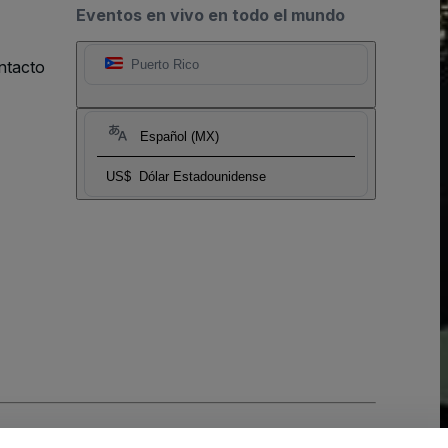
Eventos en vivo en todo el mundo
ntacto
Puerto Rico
Español (MX)
US$
Dólar Estadounidense