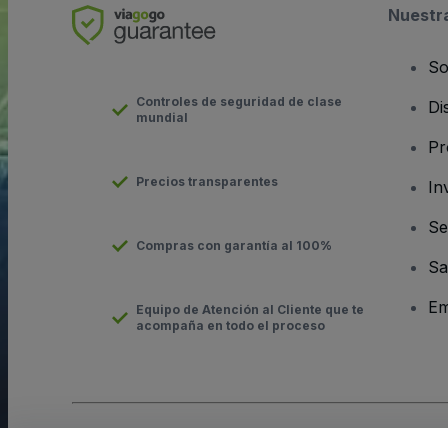
Nuestr
So
Controles de seguridad de clase
Di
mundial
Pr
Precios transparentes
In
Se
Compras con garantía al 100%
Sa
Em
Equipo de Atención al Cliente que te
acompaña en todo el proceso