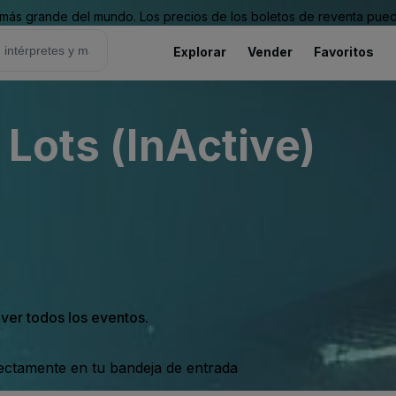
ás grande del mundo. Los precios de los boletos de reventa puede
Explorar
Vender
Favoritos
 Lots (InActive)
 ver todos los eventos.
rectamente en tu bandeja de entrada