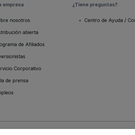
a empresa
¿Tiene preguntas?
bre nosotros
Centro de Ayuda / Co
stribución abierta
ograma de Afiliados
versionistas
rvicio Corporativo
la de prensa
pleos