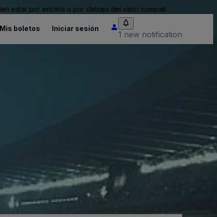
n estar por encima o por debajo del valor nominal.
Mis boletos
Iniciar sesión
1 new notification