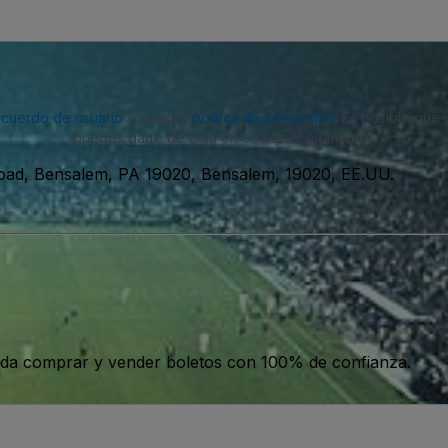
acuerdo de usuario
y nuestra
política de privacidad
. Es posible que
puedes darte de baja en cualquier momento.
oad, Bensalem, PA 19020, Bensalem, 19020, EE.UU.
da comprar y vender boletos con 100% de confianza.