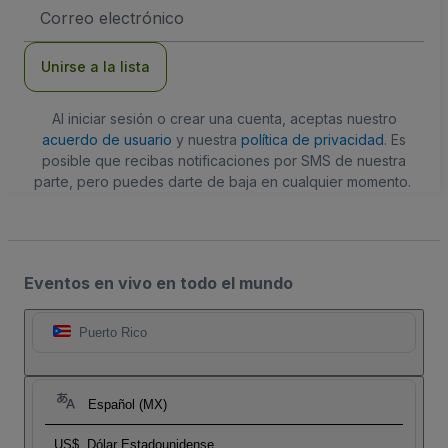
Dirección
de
correo
electrónico
Unirse a la lista
Al iniciar sesión o crear una cuenta, aceptas nuestro
acuerdo de usuario
y nuestra
política de privacidad
. Es
posible que recibas notificaciones por SMS de nuestra
parte, pero puedes darte de baja en cualquier momento.
Eventos en vivo en todo el mundo
Puerto Rico
Español (MX)
US$
Dólar Estadounidense