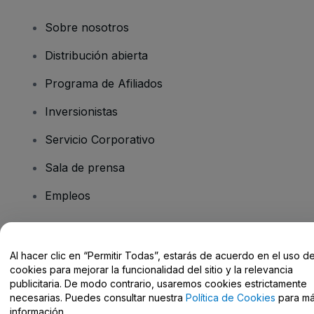
Sobre nosotros
Distribución abierta
Programa de Afiliados
Inversionistas
Servicio Corporativo
Sala de prensa
Empleos
¿Tiene preguntas?
Al hacer clic en “Permitir Todas”, estarás de acuerdo en el uso d
cookies para mejorar la funcionalidad del sitio y la relevancia
Centro de Ayuda / Contacto
publicitaria. De modo contrario, usaremos cookies estrictamente
necesarias. Puedes consultar nuestra
Política de Cookies
para m
información.