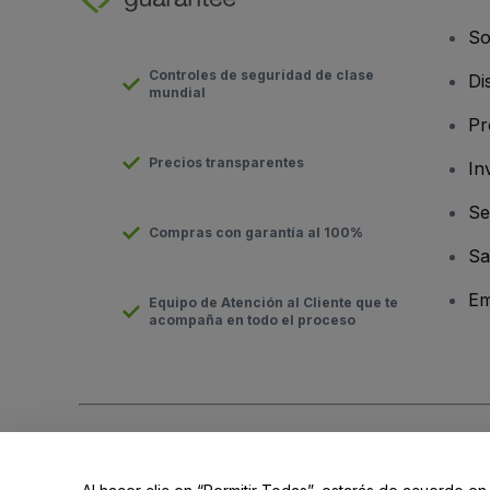
So
Controles de seguridad de clase
Di
mundial
Pr
Precios transparentes
In
Se
Compras con garantía al 100%
Sa
Em
Equipo de Atención al Cliente que te
acompaña en todo el proceso
Derechos reservados © viagogo GmbH 2026
Datos de la Emp
El uso de este sitio web constituye la aceptación de los
Términ