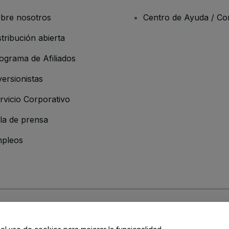
bre nosotros
Centro de Ayuda / Co
stribución abierta
ograma de Afiliados
versionistas
rvicio Corporativo
la de prensa
pleos
resa
os y Condiciones
, de la
Política de Privacidad
, de la
Política de Cookies
y de