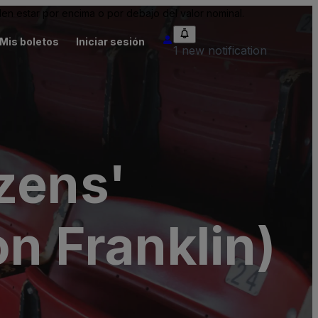
n estar por encima o por debajo del valor nominal.
Mis boletos
Iniciar sesión
1 new notification
zens'
n Franklin)