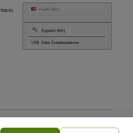
ntacto
Puerto Rico
Español (MX)
US$
Dólar Estadounidense
 la
Política de Privacidad para Móviles