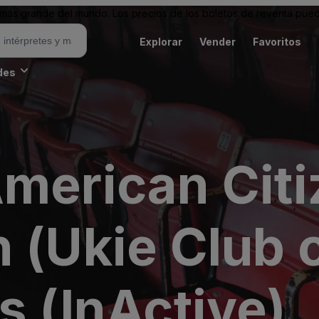
ás grande del mundo. Los precios de los boletos de reventa puede
Explorar
Vender
Favoritos
des
American Citi
 (Ukie Club o
s (InActive)