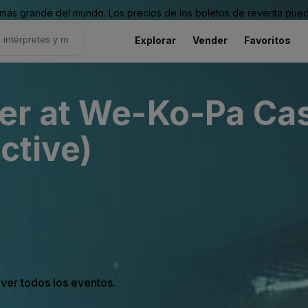
ás grande del mundo. Los precios de los boletos de reventa puede
Explorar
Vender
Favoritos
er at We-Ko-Pa Ca
ctive)
 ver todos los eventos.