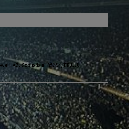
 recibas notificaciones por SMS de nuestra parte, pero
ell, AZ, Scottsdale, 85264, EE.UU.