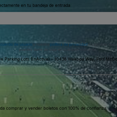
rectamente en tu bandeja de entrada
acuerdo de usuario
y nuestra
política de privacidad
. Es posible que
puedes darte de baja en cualquier momento.
 Parking Lots (InActive)
-
10438 Wekopa Way, Fort McDow
da comprar y vender boletos con 100% de confianza.