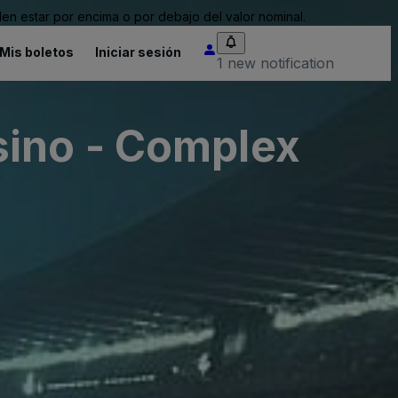
n estar por encima o por debajo del valor nominal.
Mis boletos
Iniciar sesión
1 new notification
sino - Complex