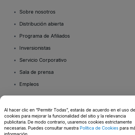
Sobre nosotros
Distribución abierta
Programa de Afiliados
Inversionistas
Servicio Corporativo
Sala de prensa
Empleos
¿Tiene preguntas?
Al hacer clic en “Permitir Todas”, estarás de acuerdo en el uso d
cookies para mejorar la funcionalidad del sitio y la relevancia
Centro de Ayuda / Contacto
publicitaria. De modo contrario, usaremos cookies estrictamente
necesarias. Puedes consultar nuestra
Política de Cookies
para m
información.