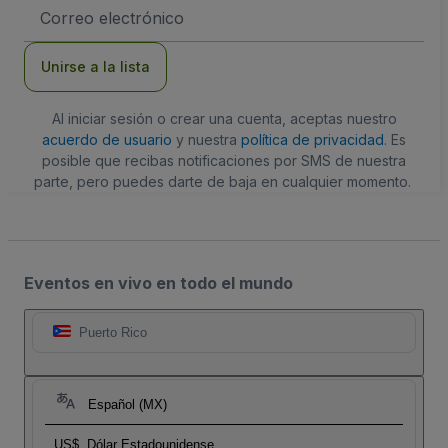
Dirección
de
correo
electrónico
Unirse a la lista
Al iniciar sesión o crear una cuenta, aceptas nuestro
acuerdo de usuario
y nuestra
política de privacidad
. Es
posible que recibas notificaciones por SMS de nuestra
parte, pero puedes darte de baja en cualquier momento.
Eventos en vivo en todo el mundo
Puerto Rico
Español (MX)
US$
Dólar Estadounidense