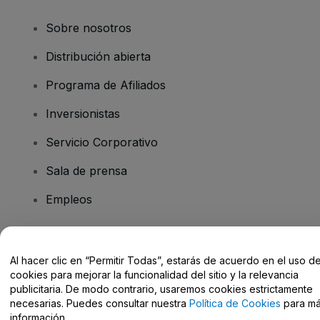
Sobre nosotros
Distribución abierta
Programa de Afiliados
Inversionistas
Servicio Corporativo
Sala de prensa
Empleos
¿Tiene preguntas?
Al hacer clic en “Permitir Todas”, estarás de acuerdo en el uso d
cookies para mejorar la funcionalidad del sitio y la relevancia
Centro de Ayuda / Contacto
publicitaria. De modo contrario, usaremos cookies estrictamente
necesarias. Puedes consultar nuestra
Política de Cookies
para m
información.