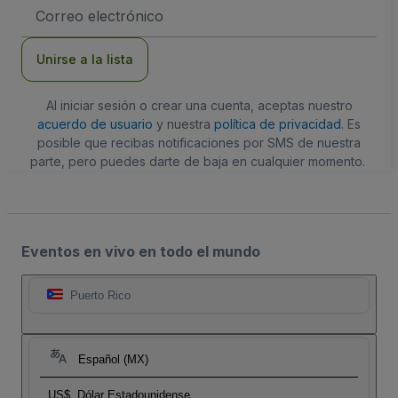
Dirección
de
correo
electrónico
Unirse a la lista
Al iniciar sesión o crear una cuenta, aceptas nuestro
acuerdo de usuario
y nuestra
política de privacidad
. Es
posible que recibas notificaciones por SMS de nuestra
parte, pero puedes darte de baja en cualquier momento.
Eventos en vivo en todo el mundo
Puerto Rico
Español (MX)
US$
Dólar Estadounidense