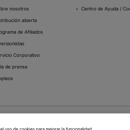
bre nosotros
Centro de Ayuda / Co
stribución abierta
ograma de Afiliados
versionistas
rvicio Corporativo
la de prensa
pleos
resa
os y Condiciones
, de la
Política de Privacidad
, de la
Política de Cookies
y de
 el uso de cookies para mejorar la funcionalidad