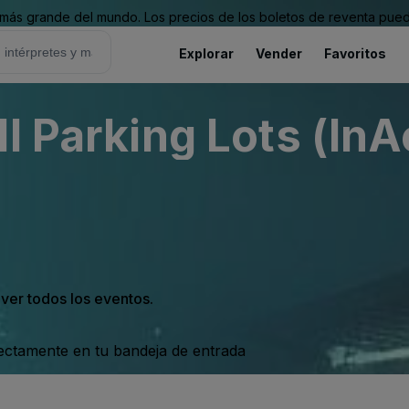
ás grande del mundo. Los precios de los boletos de reventa puede
Explorar
Vender
Favoritos
l Parking Lots (InA
 ver todos los eventos.
rectamente en tu bandeja de entrada