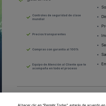
So
Controles de seguridad de clase
Di
mundial
Pr
Precios transparentes
In
Se
Compras con garantía al 100%
Sa
Em
Equipo de Atención al Cliente que te
acompaña en todo el proceso
Derechos reservados © viagogo GmbH 2026
Datos de la Emp
El uso de este sitio web constituye la aceptación de los
Términ
Al hacer clic en “Permitir Todas”, estarás de acuerdo en