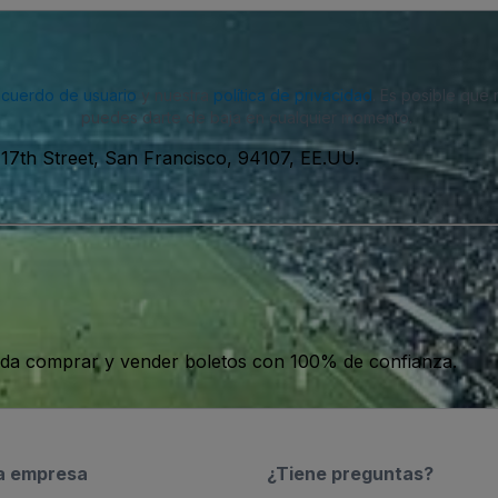
acuerdo de usuario
y nuestra
política de privacidad
. Es posible que
puedes darte de baja en cualquier momento.
 17th Street, San Francisco, 94107, EE.UU.
da comprar y vender boletos con 100% de confianza.
a empresa
¿Tiene preguntas?