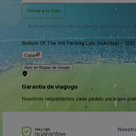
correo
electrónico
Unirse a la lista
Al iniciar sesión o crear una cuenta, aceptas nuestro
Bottom Of The Hill Parking Lots (InActive)
-
1233
Copiar
Abrir en Mapas de Google
Garantía de viagogo
Nosotros respaldamos cada pedido para que pue
Nuestr