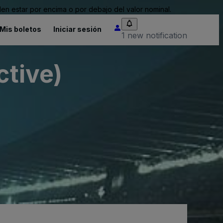
n estar por encima o por debajo del valor nominal.
Mis boletos
Iniciar sesión
1 new notification
ctive)