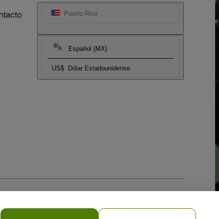
ntacto
Puerto Rico
Español (MX)
US$
Dólar Estadounidense
 la
Política de Privacidad para Móviles