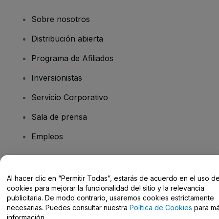
Sobre nosotros
Distribución abierta
Programa de Afiliados
Inversionistas
Servicio Corporativo
Sala de prensa
Empleos
¿Tiene preguntas?
Al hacer clic en “Permitir Todas”, estarás de acuerdo en el uso d
cookies para mejorar la funcionalidad del sitio y la relevancia
Centro de Ayuda / Contacto
publicitaria. De modo contrario, usaremos cookies estrictamente
necesarias. Puedes consultar nuestra
Política de Cookies
para m
información.