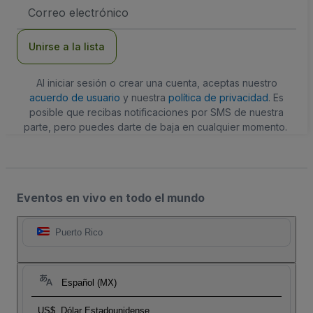
Dirección
de
correo
electrónico
Unirse a la lista
Al iniciar sesión o crear una cuenta, aceptas nuestro
acuerdo de usuario
y nuestra
política de privacidad
. Es
posible que recibas notificaciones por SMS de nuestra
parte, pero puedes darte de baja en cualquier momento.
Eventos en vivo en todo el mundo
Puerto Rico
Español (MX)
US$
Dólar Estadounidense