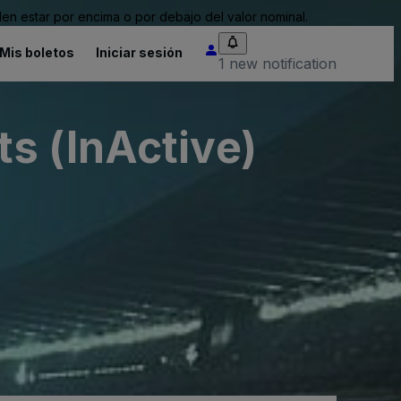
n estar por encima o por debajo del valor nominal.
Mis boletos
Iniciar sesión
1 new notification
s (InActive)