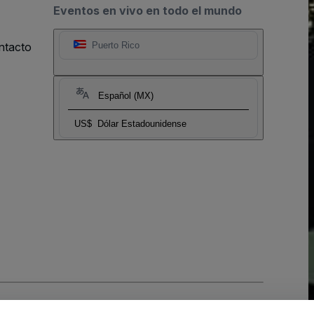
Eventos en vivo en todo el mundo
ntacto
Puerto Rico
Español (MX)
US$
Dólar Estadounidense