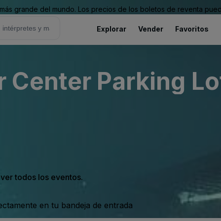
ás grande del mundo. Los precios de los boletos de reventa puede
Explorar
Vender
Favoritos
Center Parking Lot
 ver todos los eventos.
rectamente en tu bandeja de entrada