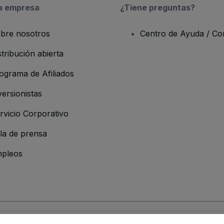
a empresa
¿Tiene preguntas?
bre nosotros
Centro de Ayuda / Co
stribución abierta
ograma de Afiliados
versionistas
rvicio Corporativo
la de prensa
pleos