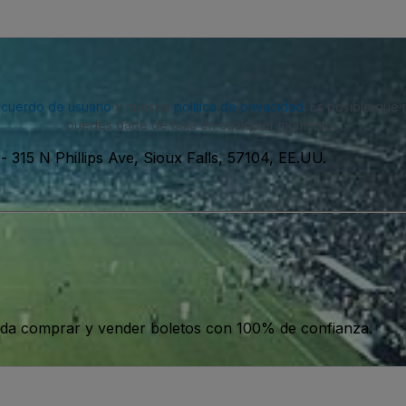
acuerdo de usuario
y nuestra
política de privacidad
. Es posible que
puedes darte de baja en cualquier momento.
-
315 N Phillips Ave, Sioux Falls, 57104, EE.UU.
da comprar y vender boletos con 100% de confianza.