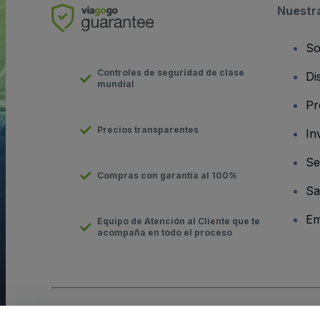
Nuestr
So
Controles de seguridad de clase
Di
mundial
Pr
Precios transparentes
In
Se
Compras con garantía al 100%
Sa
Em
Equipo de Atención al Cliente que te
acompaña en todo el proceso