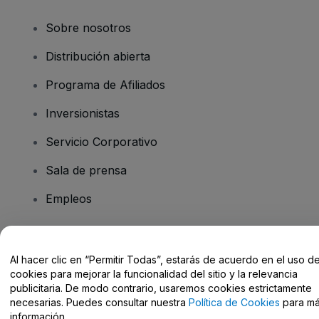
Sobre nosotros
Distribución abierta
Programa de Afiliados
Inversionistas
Servicio Corporativo
Sala de prensa
Empleos
¿Tiene preguntas?
Al hacer clic en “Permitir Todas”, estarás de acuerdo en el uso d
cookies para mejorar la funcionalidad del sitio y la relevancia
Centro de Ayuda / Contacto
publicitaria. De modo contrario, usaremos cookies estrictamente
necesarias. Puedes consultar nuestra
Política de Cookies
para m
información.