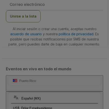
Dirección
de
correo
electrónico
Unirse a la lista
Al iniciar sesión o crear una cuenta, aceptas nuestro
acuerdo de usuario
y nuestra
política de privacidad
. Es
posible que recibas notificaciones por SMS de nuestra
parte, pero puedes darte de baja en cualquier momento.
Eventos en vivo en todo el mundo
Puerto Rico
Español (MX)
US$
Dólar Estadounidense