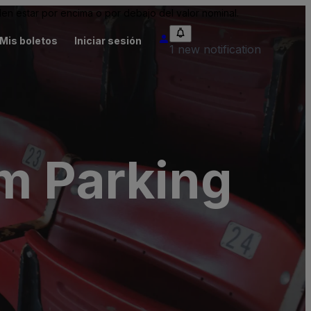
n estar por encima o por debajo del valor nominal.
Mis boletos
Iniciar sesión
1 new notification
um Parking