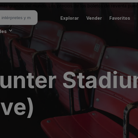
ás grande del mundo. Los precios de los boletos de reventa puede
Explorar
Vender
Favoritos
des
Hunter Stadi
ive)