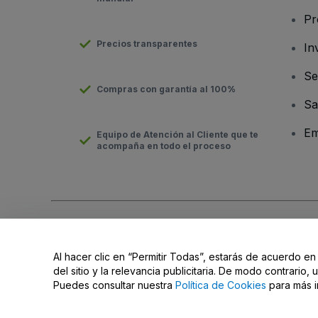
Pr
Precios transparentes
In
Se
Compras con garantía al 100%
Sa
Em
Equipo de Atención al Cliente que te
acompaña en todo el proceso
Derechos reservados © viagogo GmbH 2026
Datos de la Emp
El uso de este sitio web constituye la aceptación de los
Términ
Al hacer clic en “Permitir Todas”, estarás de acuerdo en
No compartir mi información personal/Tus opciones de privac
del sitio y la relevancia publicitaria. De modo contrario
Puedes consultar nuestra
Política de Cookies
para más i