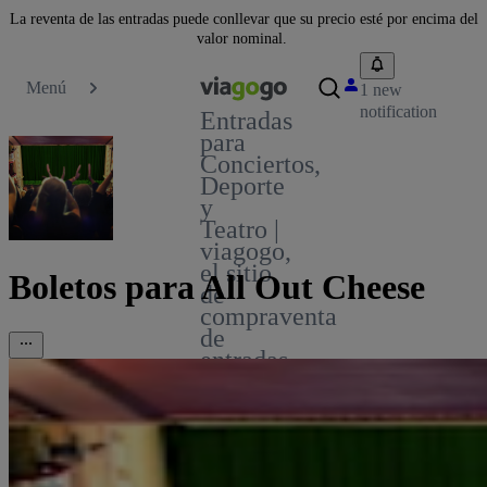
La reventa de las entradas puede conllevar que su precio esté por encima del
valor nominal.
Menú
1 new
notification
Entradas
para
Conciertos,
Deporte
y
Teatro |
viagogo,
el sitio
Boletos para All Out Cheese
de
compraventa
de
entradas