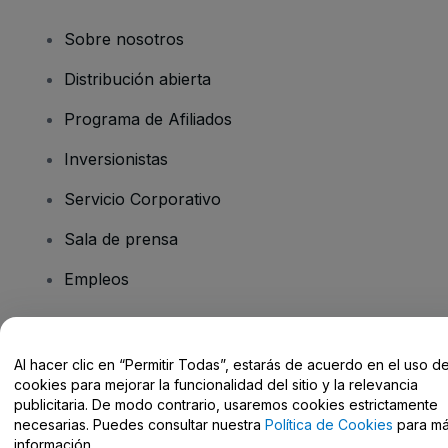
Sobre nosotros
Distribución abierta
Programa de Afiliados
Inversionistas
Servicio Corporativo
Sala de prensa
Empleos
¿Tiene preguntas?
Al hacer clic en “Permitir Todas”, estarás de acuerdo en el uso d
cookies para mejorar la funcionalidad del sitio y la relevancia
Centro de Ayuda / Contacto
publicitaria. De modo contrario, usaremos cookies estrictamente
necesarias. Puedes consultar nuestra
Política de Cookies
para m
información.