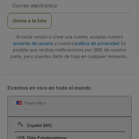
Dirección
de
correo
electrónico
Unirse a la lista
Al iniciar sesión o crear una cuenta, aceptas nuestro
acuerdo de usuario
y nuestra
política de privacidad
. Es
posible que recibas notificaciones por SMS de nuestra
parte, pero puedes darte de baja en cualquier momento.
Eventos en vivo en todo el mundo
Puerto Rico
Español (MX)
US$
Dólar Estadounidense