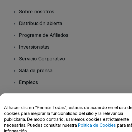
Sobre nosotros
Distribución abierta
Programa de Afiliados
Inversionistas
Servicio Corporativo
Sala de prensa
Empleos
¿Tiene preguntas?
Al hacer clic en “Permitir Todas”, estarás de acuerdo en el uso d
cookies para mejorar la funcionalidad del sitio y la relevancia
Centro de Ayuda / Contacto
publicitaria. De modo contrario, usaremos cookies estrictamente
necesarias. Puedes consultar nuestra
Política de Cookies
para m
información.