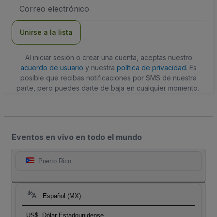
Dirección
de
correo
electrónico
Unirse a la lista
Al iniciar sesión o crear una cuenta, aceptas nuestro
acuerdo de usuario
y nuestra
política de privacidad
. Es
posible que recibas notificaciones por SMS de nuestra
parte, pero puedes darte de baja en cualquier momento.
Eventos en vivo en todo el mundo
Puerto Rico
Español (MX)
US$
Dólar Estadounidense