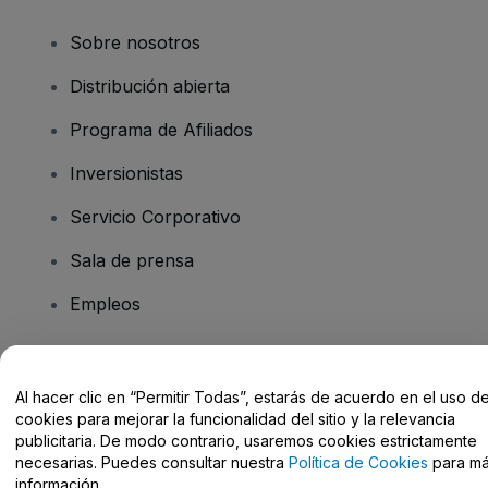
Sobre nosotros
Distribución abierta
Programa de Afiliados
Inversionistas
Servicio Corporativo
Sala de prensa
Empleos
¿Tiene preguntas?
Al hacer clic en “Permitir Todas”, estarás de acuerdo en el uso d
cookies para mejorar la funcionalidad del sitio y la relevancia
Centro de Ayuda / Contacto
publicitaria. De modo contrario, usaremos cookies estrictamente
necesarias. Puedes consultar nuestra
Política de Cookies
para m
información.