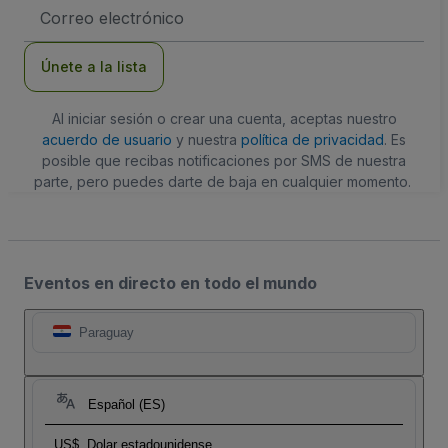
Dirección
de
correo
electrónico
Únete a la lista
Al iniciar sesión o crear una cuenta, aceptas nuestro
acuerdo de usuario
y nuestra
política de privacidad
. Es
posible que recibas notificaciones por SMS de nuestra
parte, pero puedes darte de baja en cualquier momento.
Eventos en directo en todo el mundo
Paraguay
Español (ES)
US$
Dolar estadounidense