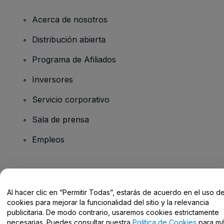
Acerca de nosotros
Distribución abierta
Programa de Afiliados
Inversores
Servicio corporativo
Sala de prensa
Empleos
¿Tienes alguna pregunta?
Al hacer clic en “Permitir Todas”, estarás de acuerdo en el uso d
Centro de Ayuda / Contacto
cookies para mejorar la funcionalidad del sitio y la relevancia
publicitaria. De modo contrario, usaremos cookies estrictamente
necesarias. Puedes consultar nuestra
Política de Cookies
para m