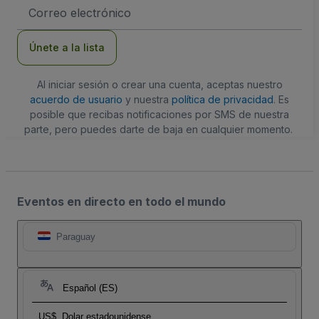
Dirección
de
correo
electrónico
Únete a la lista
Al iniciar sesión o crear una cuenta, aceptas nuestro
acuerdo de usuario
y nuestra
política de privacidad
. Es
posible que recibas notificaciones por SMS de nuestra
parte, pero puedes darte de baja en cualquier momento.
Eventos en directo en todo el mundo
Paraguay
Español (ES)
US$
Dolar estadounidense