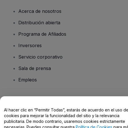
Acerca de nosotros
Distribución abierta
Programa de Afiliados
Inversores
Servicio corporativo
Sala de prensa
Empleos
¿Tienes alguna pregunta?
Al hacer clic en “Permitir Todas”, estarás de acuerdo en el uso d
Centro de Ayuda / Contacto
cookies para mejorar la funcionalidad del sitio y la relevancia
publicitaria. De modo contrario, usaremos cookies estrictamente
necesarias. Puedes consultar nuestra
Política de Cookies
para m