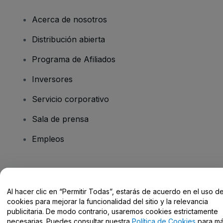
Acerca de nosotros
Distribución abierta
Programa de Afiliados
Inversores
Servicio corporativo
Sala de prensa
Empleos
¿Tienes alguna pregunta?
Al hacer clic en “Permitir Todas”, estarás de acuerdo en el uso d
Centro de Ayuda / Contacto
cookies para mejorar la funcionalidad del sitio y la relevancia
publicitaria. De modo contrario, usaremos cookies estrictamente
necesarias. Puedes consultar nuestra
Política de Cookies
para m