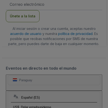
Dirección
de
correo
electrónico
Únete a la lista
Al iniciar sesión o crear una cuenta, aceptas nuestro
acuerdo de usuario
y nuestra
política de privacidad
. Es
posible que recibas notificaciones por SMS de nuestra
parte, pero puedes darte de baja en cualquier momento.
Eventos en directo en todo el mundo
Paraguay
Español (ES)
US$
Dolar estadounidense