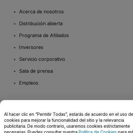
Acerca de nosotros
Distribución abierta
Programa de Afiliados
Inversores
Servicio corporativo
Sala de prensa
Empleos
¿Tienes alguna pregunta?
Al hacer clic en “Permitir Todas”, estarás de acuerdo en el uso d
Centro de Ayuda / Contacto
cookies para mejorar la funcionalidad del sitio y la relevancia
publicitaria. De modo contrario, usaremos cookies estrictamente
necesarias. Puedes consultar nuestra
Política de Cookies
para m