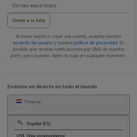
Dirección
de
correo
electrónico
Únete a la lista
Al iniciar sesión o crear una cuenta, aceptas nuestro
acuerdo de usuario
y nuestra
política de privacidad
. Es
posible que recibas notificaciones por SMS de nuestra
parte, pero puedes darte de baja en cualquier momento.
Eventos en directo en todo el mundo
Paraguay
Español (ES)
US$
Dolar estadounidense